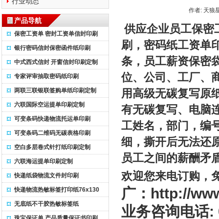
行业动态
作者: 天狼
产品导航
供应企业员工保密
保密工资单 密封工资单信封印刷
刷，密码纸工资单
银行密码信封保密函件纸印刷
条，员工薪资保密
中式西式信封 开窗信封印刷定制
位、公司、工厂、
专家评审抽取密码纸印刷
两联三联银联签购单纸印刷定制
用高级无碳复写原
六联国际空运提单印刷定制
有无碳复写、电脑
可变条码快递物流托运单印刷
工姓名，部门，编
可变条码二维码无碳表格印刷
细，撕开后无法还
空白多层卷式针打纸印刷定制
员工之间的薪酬矛
六联海运提单印刷定制
欢迎您来电订购，
快递纸袋物流文件封印刷
http://w
广：
快递物流热敏标签打印纸76x130
无底纸不干胶热敏标签纸
:
业务咨询电话
珠宝保证单 产品质量保证书印刷