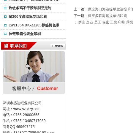
热敏条码不干胶印刷品定制
上一篇：
供应海口海运提单空运提单
下一篇：
供应多联海运提单纸印刷
耐300度高温标签纸印刷
：
供应
企业
员工
保密
工资
印刷
薪
LW11354 DK-22205标签机色带
拉链纸箱包装盒印刷
联系我们
深圳市盛达纸业有限公司
网址：
www.szsdzy.com
电话：0755-29000655
手机：0755-13480717089
商务QQ:469607275
邮箱：
13480717089@163.com