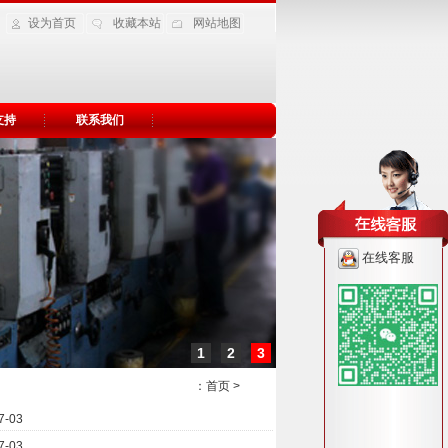
设为首页
收藏本站
网站地图
支持
联系我们
在线客服
1
2
3
：
首页
>
7-03
7-03