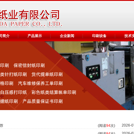
司简介
产品展示
企业新闻
印刷设备
技术
2026-0
荐
(阅读
94
次)
2026-0
(阅读
84
次)