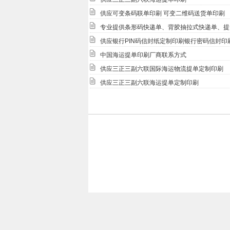
供应可变条码联单印刷 可变二维码送货单印刷
专业提供条形码快递单、背胶抽拉式快递单、提
供应银行PIN码信封纸定制印刷银行密码信封印
中国海运提单印刷厂商联系方式
供应‌三正三副六联国际海运物流提单定制印刷
供应三正三副六联海运提单定制印刷