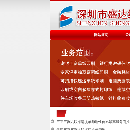
网站首页
公
三正三副六联海运提单印刷性价比最高服务商推
供应三正三副六联海运提单印刷